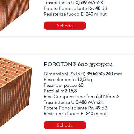
Trasmittanza U
0,539
W/m2K
Potere Fonoisolante Rw
48
dB
Resistenza fuoco EI
240
minuti
Scheda
POROTON® 600 35x25x24
Dimensioni (SxLxH)
350x250x240
mm
Peso elemento
12,5
kg
Pezzi per pacco
60
Pezzi al m2
15,8
Res. Compressione fbm
6,3
N/mm2
Trasmittanza U
0,488
W/m2K
Potere Fonoisolante Rw
49
dB
Resistenza fuoco EI
240
minuti
Scheda