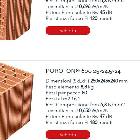
Res. Compressione fbm
6,3
N/mm2
Trasmittanza U
0,696
W/m2K
Potere Fonoisolante Rw
45
dB
Resistenza fuoco EI
120
minuti
Scheda
POROTON® 600 25×24,5×24
Dimensioni (SxLxH)
250x245x240
mm
Peso elemento
8,8
kg
Pezzi per pacco
80
Pezzi al m2
16,1
Res. Compressione fbm
6,3
N/mm2
Trasmittanza U
0,650
W/m2K
Potere Fonoisolante Rw
47
dB
Resistenza fuoco EI
180
minuti
Scheda