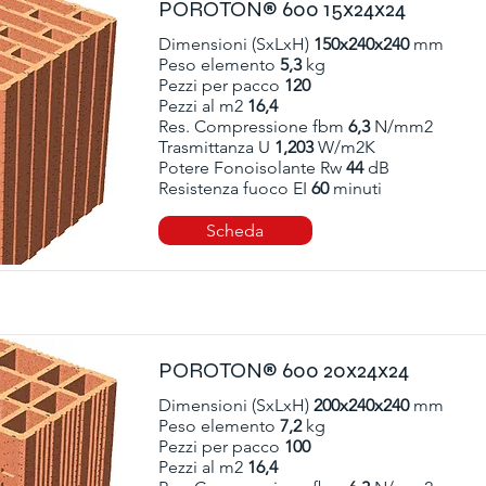
POROTON® 600 15x24x24
Dimensioni (SxLxH)
150x240x240
mm
Peso elemento
5,3
kg
Pezzi per pacco
120
Pezzi al m2
16,4
Res. Compressione fbm
6,3
N/mm2
Trasmittanza U
1,203
W/m2K
Potere Fonoisolante Rw
44
dB
Resistenza fuoco EI
60
minuti
Scheda
POROTON® 600 20x24x24
Dimensioni (SxLxH)
200x240x240
mm
Peso elemento
7,2
kg
Pezzi per pacco
100
Pezzi al m2
16,4