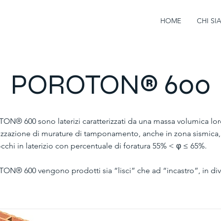
HOME
CHI S
POROTON® 600
ON® 600 sono laterizi caratterizzati da una massa volumica lord
alizzazione di murature di tamponamento, anche in zona sismica
locchi in laterizio con percentuale di foratura 55% < φ ≤ 65%.
ON® 600 vengono prodotti sia “lisci” che ad “incastro”, in div