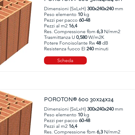
Dimensioni (SxLxH)
300x240x240
mm
Peso elemento
10
kg
Pezzi per pacco
60-48
Pezzi al m2
16,4
Res. Compressione fbm
6,3
N/mm2
Trasmittanza U
0,580
W/m2K
Potere Fonoisolante Rw
48
dB
Resistenza fuoco EI
240
minuti
Scheda
POROTON® 600 30x24x24
Dimensioni (SxLxH)
300x240x240
mm
Peso elemento
10
kg
Pezzi per pacco
60-48
Pezzi al m2
16,4
Res. Compressione fbm
6,3
N/mm2