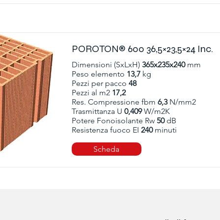
POROTON® 600 36,5×23,5×24 Inc.
Dimensioni (SxLxH)
365x235x240
mm
Peso elemento
13,7
kg
Pezzi per pacco
48
Pezzi al m2
17,2
Res. Compressione fbm
6,3
N/mm2
Trasmittanza U
0,409
W/m2K
Potere Fonoisolante Rw
50
dB
Resistenza fuoco EI
240
minuti
Scheda