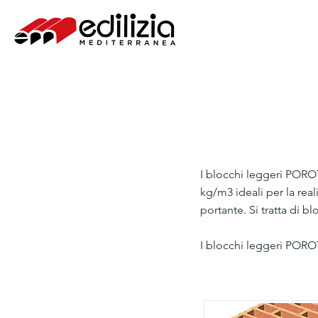
I blocchi leggeri POROT
kg/m3 ideali per la re
portante. Si tratta di b
I blocchi leggeri POROT