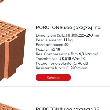
POROTON® 600 30x23x24 Inc.
Dimensioni (SxLxH)
300x225x240
mm
Peso elemento
11
kg
Pezzi per pacco
60
Pezzi al m2
18
Res. Compressione fbm
6,3
N/mm2
Trasmittanza U
0,518
W/m2K
Potere Fonoisolante Rw
48
dB
Resistenza fuoco EI
240
minuti
Scheda
POROTON® 600 30x24x24 SR